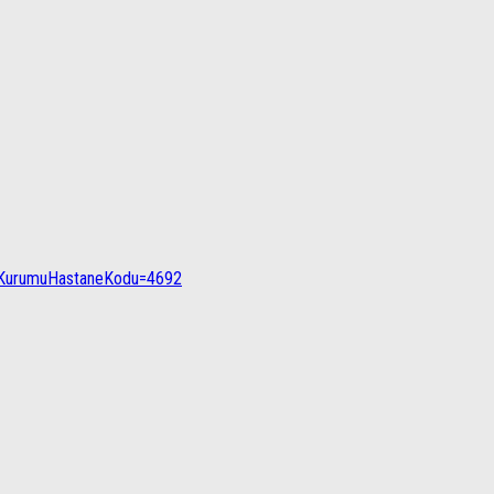
likKurumuHastaneKodu=4692