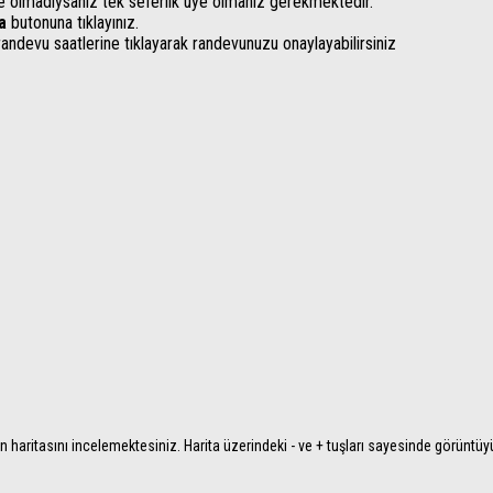
e olmadıysanız tek seferlik üye olmanız gerekmektedir.
a
butonuna tıklayınız.
randevu saatlerine tıklayarak randevunuzu onaylayabilirsiniz
 haritasını incelemektesiniz. Harita üzerindeki - ve + tuşları sayesinde görüntüyü y