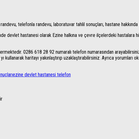
 randevu, telefonla randevu, laboratuvar tahlil sonuçları, hastane hakkında b
de devlet hastanesi olarak Ezine halkına ve çevre ilçelerdeki hastalara 
mektedir. 0286 618 28 92 numaralı telefon numarasından arayabilirsiniz. A
kullanarak haritayı yakınlaştırıp uzaklaştırabilirsiniz. Ayrıca yorumları oku
nuçları
ezine devlet hastanesi telefon
ir