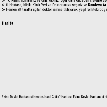
3- TC Kimlik numaranız ile giriş yapınız. Eğer daha önceden sisteme üy
4- İl, Hastane, Klinik, Klinik Yeri ve Doktorunuzu seçiniz ve
Randevu Ar
5- Hemen alt tarafta açılan doktor ismine tıklayarak, yeşil renkteki boş 
Harita
Ezine Devlet Hastanesi Nerede, Nasıl Gidilir? Haritası, Ezine Devlet Hastanesi'nin