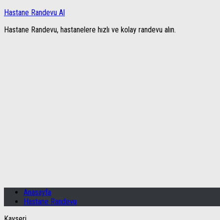
Hastane Randevu Al
Hastane Randevu, hastanelere hızlı ve kolay randevu alın.
Anasayfa
Hastane Randevu
Kayseri