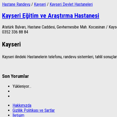
Hastane Randevu
/
Kayseri
/
Kayseri Devlet Hastaneleri
Kayseri Eğitim ve Araştırma Hastanesi
Atatürk Bulvarı, Hastane Caddesi, Gevhernesibe Mah. Kocasinan / Kays
0352 336 88 84
Kayseri
Kayseri ilindeki Hastanelerin telefonu, randevu sistemleri, tahlil sonuçları,
Son Yorumlar
Yükleniyor...
Hakkımızda
Gizlilik Politikası ve Şartlar
İletişim